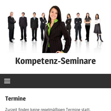
Zum
Inhalt
springen
Kompetenz-Seminare
Karriere-
Seminare
Termine
Zurzeit finden keine regelmäßigen Termine statt.