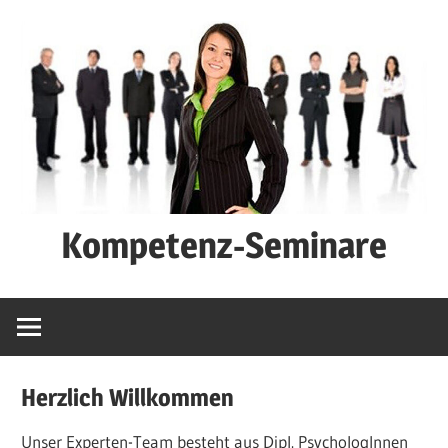
Zum
Inhalt
springen
Kompetenz-Seminare
Karriere-
Seminare
Herzlich Willkommen
Unser Experten-Team besteht aus Dipl. PsychologInnen